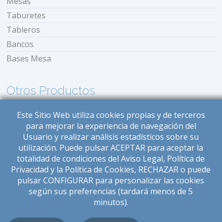
Mesas
Taburetes
Tableros
Bancos
Bases Mesa
Otros Productos
Balinesas
Este Sitio Web utiliza cookies propias y de terceros
para mejorar la experiencia de navegación del
Bancos
Usuario y realizar análisis estadísticos sobre su
Bases Mesas
utilización. Puede pulsar ACEPTAR para aceptar la
Bases Parasoles
totalidad de condiciones del Aviso Legal, Política de
Privacidad y la Política de Cookies, RECHAZAR o puede
Cunas
pulsar CONFIGURAR para personalizar las cookies
Estufas
según sus preferencias (tardará menos de 5
Iluminación
minutos).